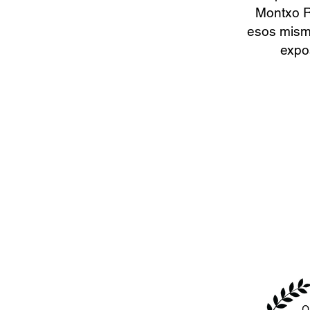
Montxo R
esos mismo
expo