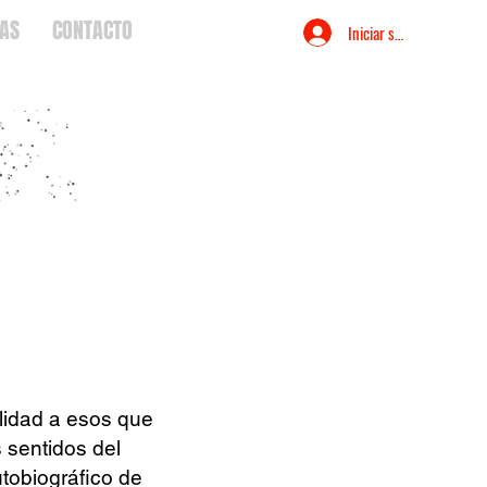
IAS
CONTACTO
Iniciar sesión
lidad a esos que
s sentidos del
utobiográfico de